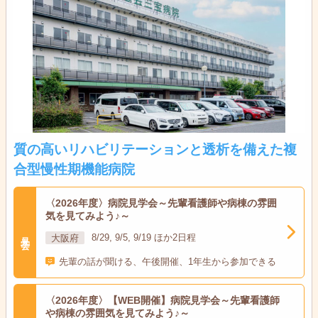
質の高いリハビリテーションと透析を備えた複
合型慢性期機能病院
〈2026年度〉病院見学会～先輩看護師や病棟の雰囲
気を見てみよう♪～
見学会
大阪府
8/29, 9/5, 9/19 ほか2日程
先輩の話が聞ける、午後開催、1年生から参加できる
〈2026年度〉【WEB開催】病院見学会～先輩看護師
や病棟の雰囲気を見てみよう♪～