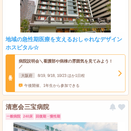
地域の急性期医療を支えるおしゃれなデザイン
ホスピタル☆
病院説明会＼看護部や病棟の雰囲気を見てみよう！
／
見学会
大阪府
8/19, 9/18, 10/23 ほか1日程
午後開催、1年生から参加できる
清恵会三宝病院
一般病院
240床
回復期・慢性期