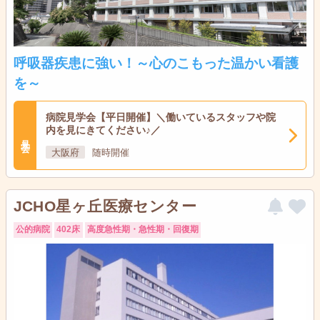
呼吸器疾患に強い！～心のこもった温かい看護
を～
病院見学会【平日開催】＼働いているスタッフや院
内を見にきてください♪／
見学会
大阪府
随時開催
JCHO星ヶ丘医療センター
公的病院
402床
高度急性期・急性期・回復期