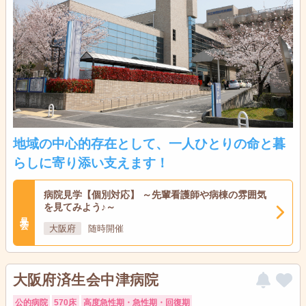
地域の中心的存在として、一人ひとりの命と暮
らしに寄り添い支えます！
病院見学【個別対応】 ～先輩看護師や病棟の雰囲気
を見てみよう♪～
見学会
大阪府
随時開催
大阪府済生会中津病院
公的病院
570床
高度急性期・急性期・回復期