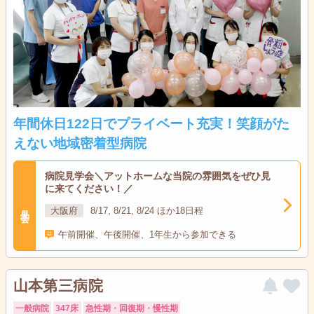
年間休日122日でプライベート充実！笑顔がた
えない地域密着型病院
病院見学会＼アットホームな当院の雰囲気をぜひ見
に来てください！／
見学会
大阪府
8/17, 8/21, 8/24 ほか18日程
午前開催、午後開催、1年生から参加できる
山本第三病院
一般病院
347床
急性期・回復期・慢性期