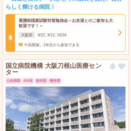
らしく輝ける病院！
看護師国家試験対策勉強会～お友達とのご参加も大
歓迎です！～
見学会
大阪府
8/22, 9/12, 10/24
午前開催、1年生から参加できる
国立病院機構 大阪刀根山医療セン
ター
公的病院
400床
急性期・慢性期