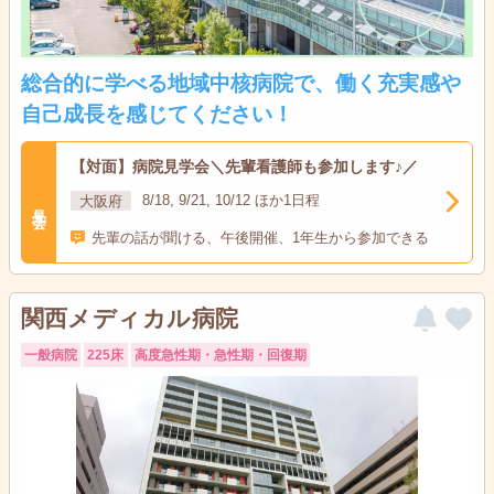
総合的に学べる地域中核病院で、働く充実感や
自己成長を感じてください！
【対面】病院見学会＼先輩看護師も参加します♪／
大阪府
8/18, 9/21, 10/12 ほか1日程
見学会
先輩の話が聞ける、午後開催、1年生から参加できる
関西メディカル病院
一般病院
225床
高度急性期・急性期・回復期