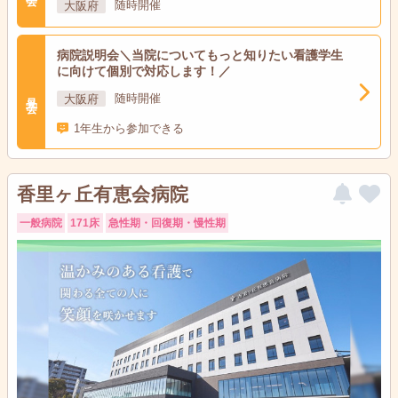
大阪府
随時開催
病院説明会＼当院についてもっと知りたい看護学生
に向けて個別で対応します！／
見学会
大阪府
随時開催
1年生から参加できる
香里ヶ丘有恵会病院
一般病院
171床
急性期・回復期・慢性期