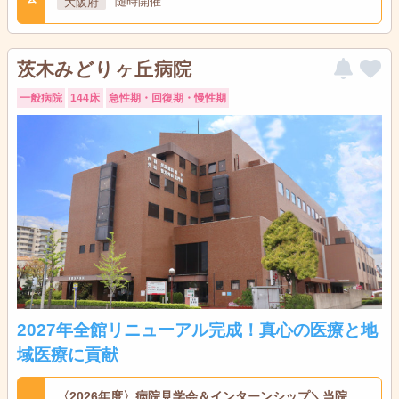
大阪府
随時開催
茨木みどりヶ丘病院
一般病院
144床
急性期・回復期・慢性期
2027年全館リニューアル完成！真心の医療と地
域医療に貢献
〈2026年度〉病院見学会＆インターンシップ＼当院