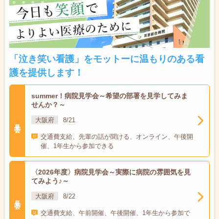
「泣き笑い看護」をモットーに温もりのある看
護を提供します！
summer！病院見学会～希望の部署を見学してみま
せんか？～
大阪府
8/21
見学会
交通費支給、先輩の話が聞ける、オンライン、午後開
催、1年生から参加できる
〈2026年度〉病院見学会～実際に病院の雰囲気を見
てみよう♪～
大阪府
8/22
見学会
交通費支給、午前開催、午後開催、1年生から参加で