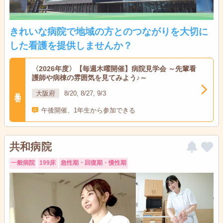
きれいな病院で地域の方とのつながりを大切に
した看護を提供しませんか？
〈2026年度〉【毎週木曜開催】病院見学会 ～先輩看
護師や病棟の雰囲気を見てみよう♪～
見学会
大阪府
8/20, 8/27, 9/3
午後開催、1年生から参加できる
共和病院
一般病院
199床
急性期・回復期・慢性期