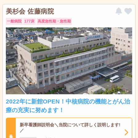
美杉会 佐藤病院
一般病院
177床
高度急性期・急性期
2022年に新館OPEN！中核病院の機能とがん治
療の充実に努めます！
新卒看護師説明会＼当院について詳しく説明します!
／
見学会