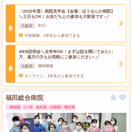
〈2026年度〉病院見学会【会場：ほうせんか病院】
＼土日もOK！お友だちとの参加も大歓迎です♪／
見学会
大阪府
8/12
午前開催、1年生から参加できる
WEB説明会＼全学年OK！まずは話を聞いてみたい
方、遠方の方もお気軽にご参加ください♪／
見学会
大阪府
随時開催
オンライン、1年生から参加できる
福田総合病院
一般病院
171床
急性期・回復期・慢性期