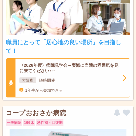
職員にとって「居心地の良い場所」を目指し
て！
〈2026年度〉病院見学会～実際に当院の雰囲気を見
に来てください♪～
見学会
大阪府
随時開催
1年生から参加できる
コープおおさか病院
一般病院
166床
急性期・回復期