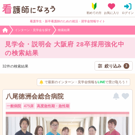
看護学生・新卒看護師のための就活・奨学金情報サイト
インターン・見学会を探す
検索結果
見学会・説明会 大阪府 28卒採用強化中
の検索結果
絞り込み
3
32件の検索結果
で最新のインターン・見学会情報を
LINE
で受け取ろう！
八尾徳洲会総合病院
一般病院
475床
高度急性期・急性期