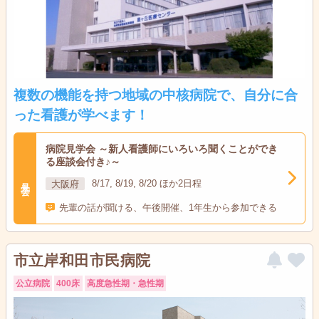
複数の機能を持つ地域の中核病院で、自分に合
った看護が学べます！
病院見学会 ～新人看護師にいろいろ聞くことができ
る座談会付き♪～
見学会
大阪府
8/17, 8/19, 8/20 ほか2日程
先輩の話が聞ける、午後開催、1年生から参加できる
市立岸和田市民病院
公立病院
400床
高度急性期・急性期