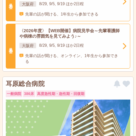
見学会
大阪府
8/29, 9/5, 9/19 ほか2日程
先輩の話が聞ける、1年生から参加できる
〈2026年度〉【WEB開催】病院見学会～先輩看護師
や病棟の雰囲気を見てみよう♪～
大阪府
8/29, 9/5, 9/19 ほか2日程
見学会
先輩の話が聞ける、オンライン、1年生から参加でき
る
耳原総合病院
一般病院
386床
高度急性期・急性期・回復期