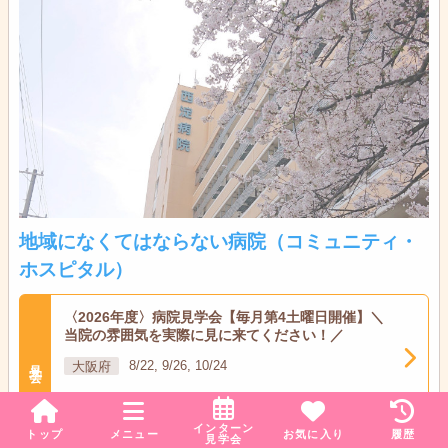
地域になくてはならない病院（コミュニティ・
ホスピタル）
〈2026年度〉病院見学会【毎月第4土曜日開催】＼
当院の雰囲気を実際に見に来てください！／
見学会
大阪府
8/22, 9/26, 10/24
午後開催
インターン
トップ
メニュー
お気に入り
履歴
見学会