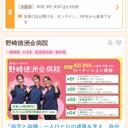
大阪府
8/29, 9/5, 9/19 ほか2日程
見学会
先輩の話が聞ける、オンライン、1年生から参加でき
る
野崎徳洲会病院
一般病院
218床
高度急性期・急性期
「自立と自律」一人ひとりの成長を支え、自分