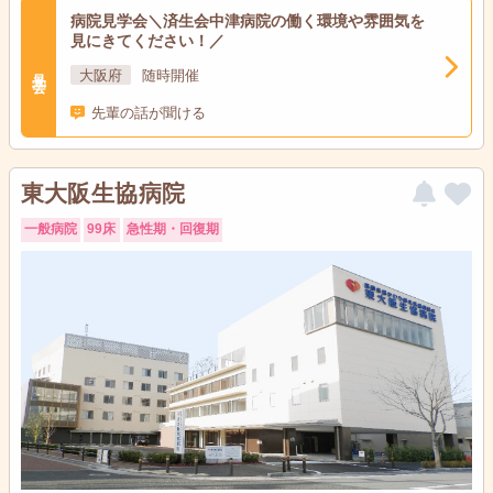
病院見学会＼済生会中津病院の働く環境や雰囲気を
見にきてください！／
見学会
大阪府
随時開催
先輩の話が聞ける
東大阪生協病院
一般病院
99床
急性期・回復期