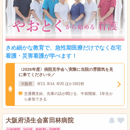
きめ細かな教育で、急性期医療だけでなく在宅
看護・災害看護が学べます！
〈2026年度〉病院見学会＼実際に当院の雰囲気を見
に来てください☆／
大阪府
8/13, 8/14, 8/20 ほか19日程
見学会
交通費支給、先輩の話が聞ける、午前開催、1年生か
ら参加できる
大阪府済生会富田林病院
公的病院
260床
急性期・回復期