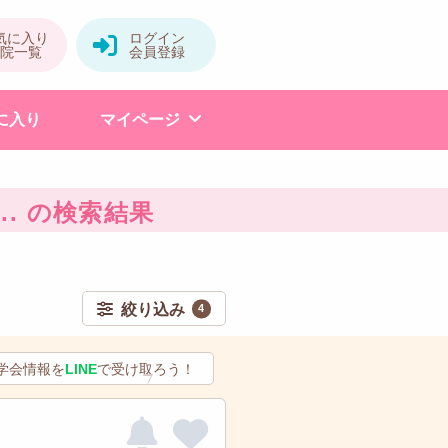
に入り
マイページ
... の検索結果
絞り込み
4
学会情報を
LINE
で受け取ろう！