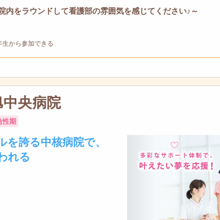
院内をラウンドして看護部の雰囲気を感じてください♪～
年生から参加できる
旭中央病院
急性期
ルを誇る中核病院で、
われる