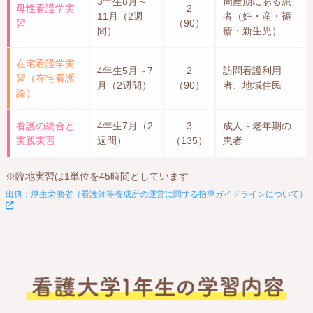
3年生8月～
周産期にある患
母性看護学実
2
11月
（2週
者（妊・産・褥
習
（90）
間）
瘡・新生児）
在宅看護学実
4年生5月～7
2
訪問看護利用
習
（在宅看護
月
（2週間）
（90）
者、地域住民
論）
看護の統合と
4年生7月
（2
3
成人～老年期の
実践実習
週間）
（135）
患者
※臨地実習は1単位を45時間としています
出典：厚生労働省（看護師等養成所の運営に関する指導ガイドラインについて）