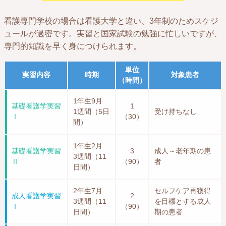
看護専門学校の場合は看護大学と違い、3年制のためスケジ
ュールが過密です。実習と国家試験の勉強に忙しいですが、
専門的知識を早く身につけられます。
単位
実習内容
時期
対象患者
（時間）
1年生9月
基礎看護学実習
1
1週間（5日
受け持ちなし
Ⅰ
（30）
間）
1年生2月
基礎看護学実習
3
成人～老年期の患
3週間（11
Ⅱ
（90）
者
日間）
2年生7月
セルフケア再獲得
成人看護学実習
2
3週間（11
を目標とする成人
Ⅰ
（90）
日間）
期の患者