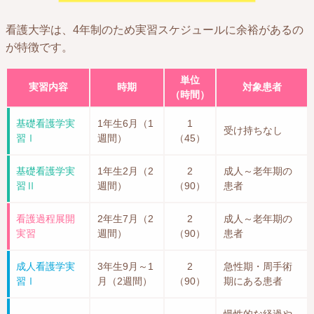
看護大学は、4年制のため実習スケジュールに余裕があるの
が特徴です。
単位
実習内容
時期
対象患者
（時間）
基礎看護学実
1年生6月
（1
1
受け持ちなし
習Ⅰ
週間）
（45）
基礎看護学実
1年生2月
（2
2
成人～老年期の
習Ⅱ
週間）
（90）
患者
看護過程展開
2年生7月
（2
2
成人～老年期の
実習
週間）
（90）
患者
成人看護学実
3年生9月～1
2
急性期・周手術
習Ⅰ
月
（2週間）
（90）
期にある患者
慢性的な経過や