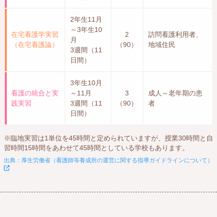
2年生11月
～3年生10
在宅看護学実習
2
訪問看護利用者、
月
（在宅看護論）
（90）
地域住民
3週間（11
日間）
3年生10月
看護の統合と実
～11月
3
成人～老年期の患
践実習
3週間（11
（90）
者
日間）
※臨地実習は1単位を45時間と定められていますが、授業30時間と自
習時間15時間をあわせて45時間としている学校もあります。
出典：厚生労働省（看護師等養成所の運営に関する指導ガイドラインについて）