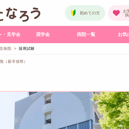
ン・見学会
奨学金
病院一覧
お気
念病院
採用試験
一覧（新卒採用）