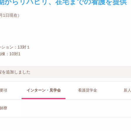
期からリハビリ、在宅までの看護を提供
0月1日現在）
ション：13対１
棟：10対1
程を追加しました
要項
インターン
・見学会
看護
奨学金
新
師寮