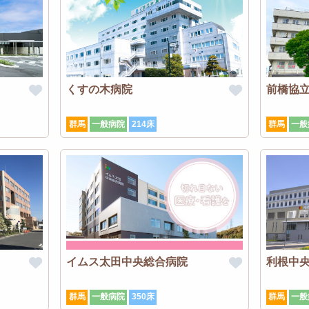
くすの木病院
前橋協
群馬
一般病院
214床
群馬
一般
イムス太田中央総合病院
利根中
群馬
一般病院
350床
群馬
一般