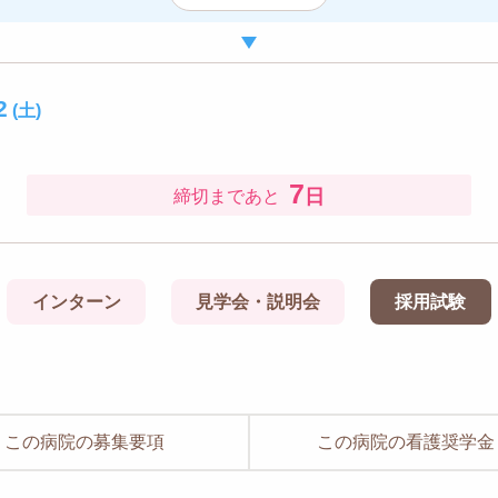
2
(土)
7
日
締切まであと
インターン
見学会・説明会
採用試験
この病院の募集要項
この病院の看護奨学金