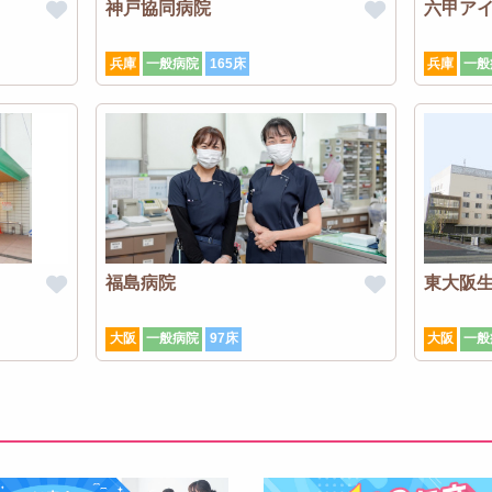
神戸協同病院
六甲ア
兵庫
一般病院
165床
兵庫
一般
福島病院
東大阪
大阪
一般病院
97床
大阪
一般