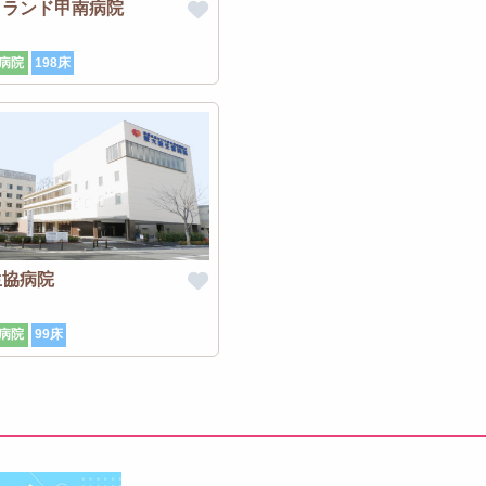
イランド甲南病院
病院
198床
生協病院
病院
99床