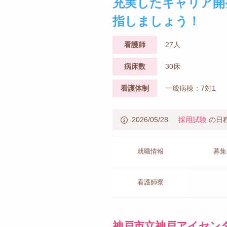
充実したキャリア開
指しましょう！
看護師
27人
病床数
30床
看護体制
一般病棟：7対1
2026/05/28
採用試験
の日
就職情報
募集
看護師寮
神戸市立神戸アイセン