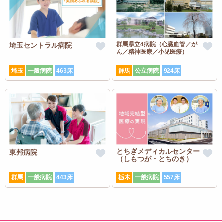
群馬県立4病院（心臓血管／が
埼玉セントラル病院
ん／精神医療／小児医療）
埼玉
一般病院
463床
群馬
公立病院
924床
とちぎメディカルセンター
東邦病院
（しもつが・とちのき）
群馬
一般病院
443床
栃木
一般病院
557床