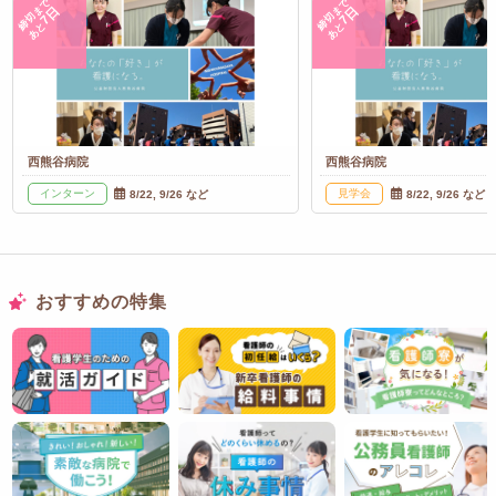
締切まで
締切まで
7日
7日
あと
あと
西熊谷病院
西熊谷病院
インターン
見学会
8/22, 9/26 など
8/22, 9/26 など
おすすめの特集