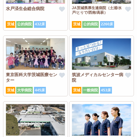
JA茨城県厚生連病院（土浦/水
水戸済生会総合病院
戸/とりで/西南/高萩）
茨城
公的病院
432床
茨城
公的病院
2260床
東京医科大学茨城医療セン
筑波メディカルセンター病
ター
院
茨城
大学病院
445床
茨城
一般病院
453床