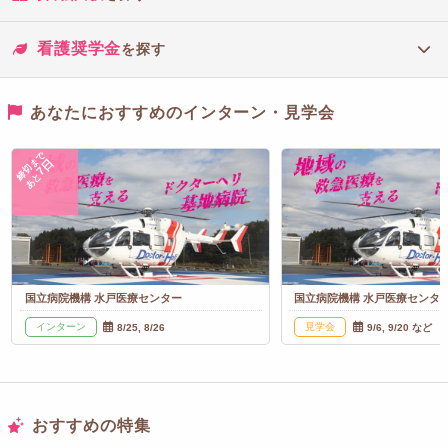
看護奨学金
を探す
あなたにおすすめのインターン・見学会
締切まで
7日
あと
国立病院機構 水戸医療センター
国立病院機構 水戸医療センタ
インターン
見学会
8/25, 8/26
9/6, 9/20 など
おすすめの特集