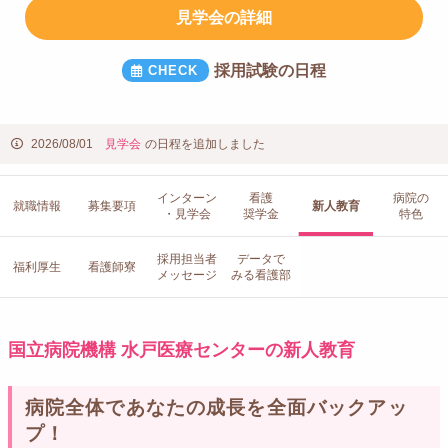
見学会の詳細
採用試験の日程
2026/08/01
見学会
の日程を追加しました
インターン
看護
病院の
就職情報
募集要項
新人教育
・見学会
奨学金
特色
採用担当者
データで
福利厚生
看護師寮
メッセージ
みる看護部
国立病院機構 水戸医療センターの新人教育
病院全体であなたの成長を全面バックアッ
プ！