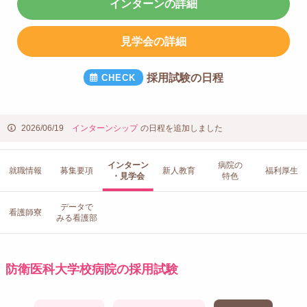
インターンの詳細
見学会の詳細
採用試験の日程
2026/06/19
インターンシップ
の日程を追加しました
インターン
病院の
就職情報
募集要項
新人教育
福利厚生
・見学会
特色
データで
看護師寮
みる看護部
防衛医科大学校病院の採用試験