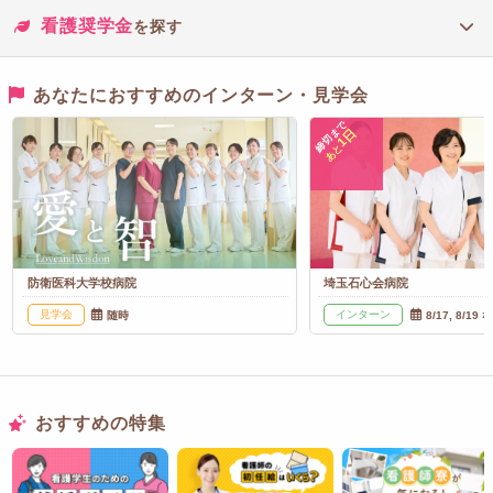
看護奨学金
を探す
あなたにおすすめのインターン・見学会
締切まで
1日
あと
防衛医科大学校病院
埼玉石心会病院
見学会
インターン
随時
8/17, 8/19 
おすすめの特集