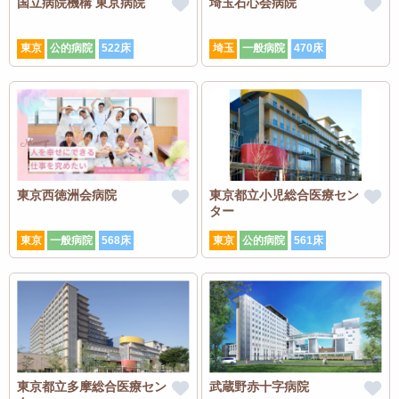
国立病院機構 東京病院
埼玉石心会病院
東京
公的病院
522床
埼玉
一般病院
470床
東京西徳洲会病院
東京都立小児総合医療セン
ター
東京
一般病院
568床
東京
公的病院
561床
東京都立多摩総合医療セン
武蔵野赤十字病院