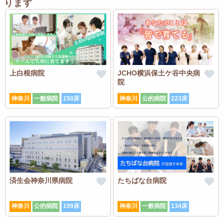
ります
上白根病院
JCHO横浜保土ケ谷中央病
院
神奈川
一般病院
150床
神奈川
公的病院
223床
済生会神奈川県病院
たちばな台病院
神奈川
公的病院
199床
神奈川
一般病院
134床