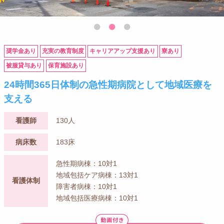
奨学金あり
充実の教育制度
キャリアアップ支援あり
寮あり
被服貸与あり
保育施設あり
24時間365日体制の急性期病院として地域医療を
支える
看護師
130人
病床数
183床
急性期病棟：10対1
地域包括ケア病棟：13対1
看護体制
障害者病棟：10対1
地域包括医療病棟：10対1