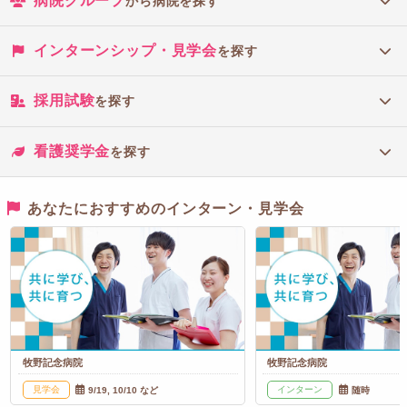
病院グループ
から病院を探す
インターンシップ・見学会
を探す
採用試験
を探す
看護奨学金
を探す
あなたにおすすめのインターン・見学会
牧野記念病院
牧野記念病院
見学会
インターン
9/19, 10/10 など
随時