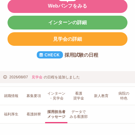
Webパンフをみる
インターンの詳細
見学会の詳細
採用試験の日程
2026/08/07
見学会
の日程を追加しました
インターン
看護
病院の
就職情報
募集要項
新人教育
・見学会
奨学金
特色
採用担当者
データで
福利厚生
看護師寮
メッセージ
みる看護部