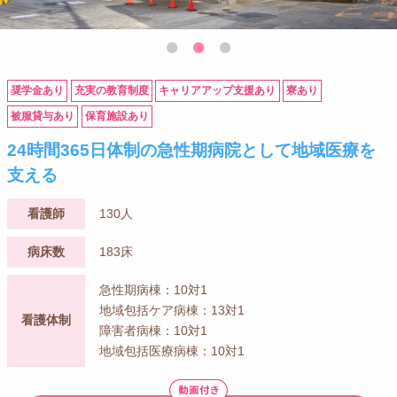
奨学金あり
充実の教育制度
キャリアアップ支援あり
寮あり
被服貸与あり
保育施設あり
24時間365日体制の急性期病院として地域医療を
支える
看護師
130人
病床数
183床
急性期病棟：10対1
地域包括ケア病棟：13対1
看護体制
障害者病棟：10対1
地域包括医療病棟：10対1