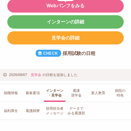
Webパンフをみる
インターンの詳細
見学会の詳細
採用試験の日程
2026/08/07
見学会
の日程を追加しました
インターン
看護
病院の
就職情報
募集要項
新人教育
・見学会
奨学金
特色
採用担当者
データで
福利厚生
看護師寮
メッセージ
みる看護部