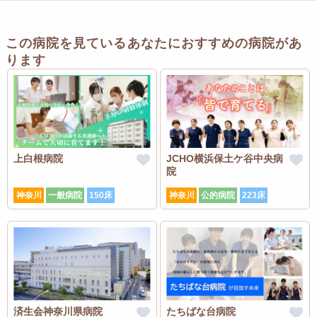
この病院を見ているあなたにおすすめの病院があ
ります
上白根病院
JCHO横浜保土ケ谷中央病
院
神奈川
一般病院
150床
神奈川
公的病院
223床
済生会神奈川県病院
たちばな台病院