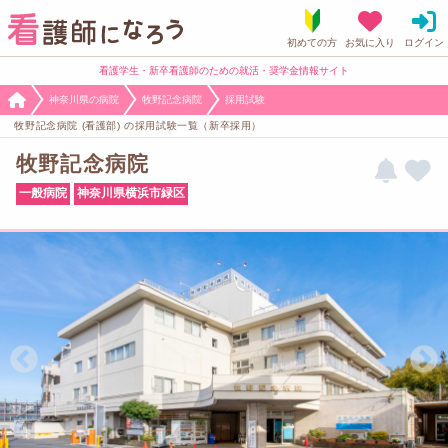
看護学生・新卒看護師のための就活・奨学金情報サイト
神奈川県の病院
牧野記念病院
採用試験
牧野記念病院 (看護部) の採用試験一覧（新卒採用）
牧野記念病院
一般病院
神奈川県横浜市緑区