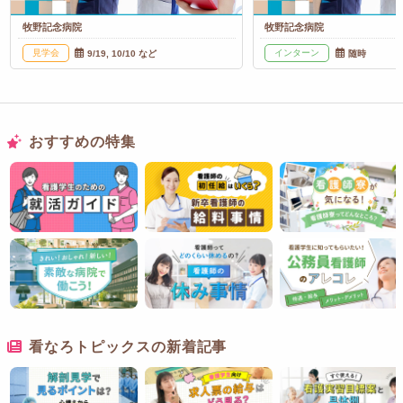
牧野記念病院
牧野記念病院
見学会
インターン
9/19, 10/10 など
随時
おすすめの特集
看なろトピックスの新着記事