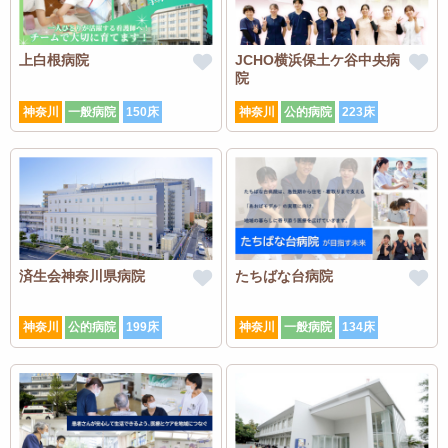
上白根病院
JCHO横浜保土ケ谷中央病
院
神奈川
一般病院
150床
神奈川
公的病院
223床
済生会神奈川県病院
たちばな台病院
神奈川
公的病院
199床
神奈川
一般病院
134床