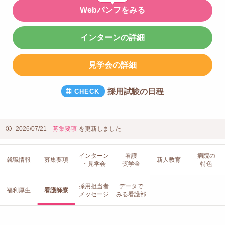
Webパンフをみる
インターンの詳細
見学会の詳細
採用試験の日程
2026/07/21
募集要項
を更新しました
インターン
看護
病院の
就職情報
募集要項
新人教育
・見学会
奨学金
特色
採用担当者
データで
福利厚生
看護師寮
メッセージ
みる看護部