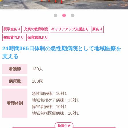
奨学金あり
充実の教育制度
キャリアアップ支援あり
寮あり
被服貸与あり
保育施設あり
24時間365日体制の急性期病院として地域医療を
支える
看護師
130人
病床数
183床
急性期病棟：10対1
地域包括ケア病棟：13対1
看護体制
障害者病棟：10対1
地域包括医療病棟：10対1