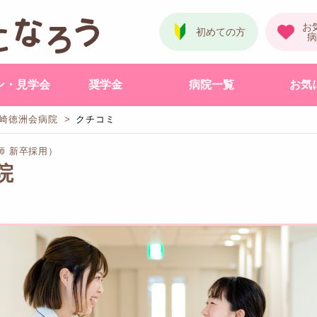
ン・見学会
奨学金
病院一覧
お気
崎徳洲会病院
クチコミ
師 新卒採用）
院