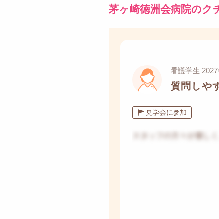
茅ヶ崎徳洲会病院のク
看護学生 202
質問しや
見学会に参加
スタッフの方々が優しく