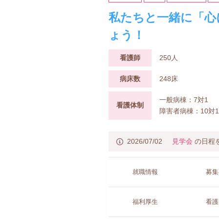
私たちと一緒に「心
ょう！
看護師
250人
病床数
248床
一般病棟：7対1
看護体制
障害者病棟：10対1
2026/07/02
見学会
の日程
就職情報
募集
福利厚生
看護