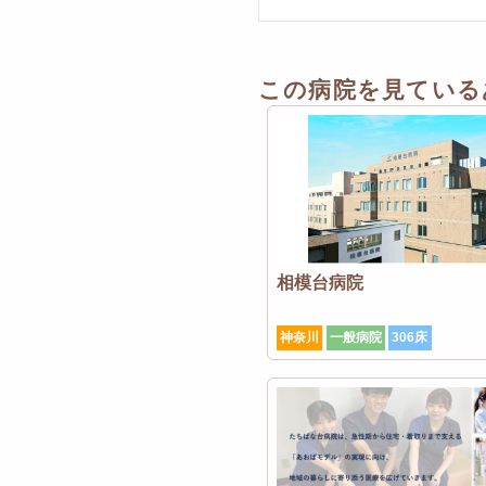
この病院を見ている
相模台病院
神奈川
一般病院
306床