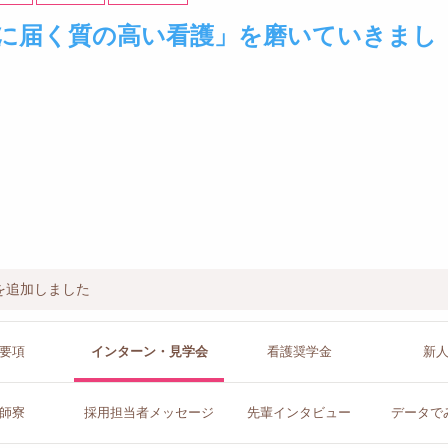
に届く質の高い看護」を磨いていきまし
を追加しました
要項
インターン
・見学会
看護
奨学金
新
師寮
採用担当者
メッセージ
先輩イン
タビュー
データで