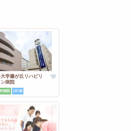
科大学藤が丘リハビリ
ョン病院
学病院
197床