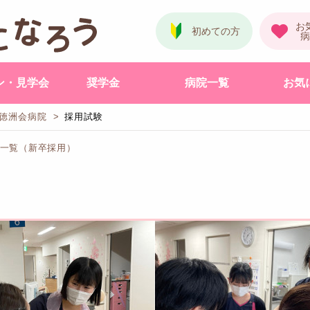
ン・見学会
奨学金
病院一覧
お気
徳洲会病院
採用試験
験一覧（新卒採用）