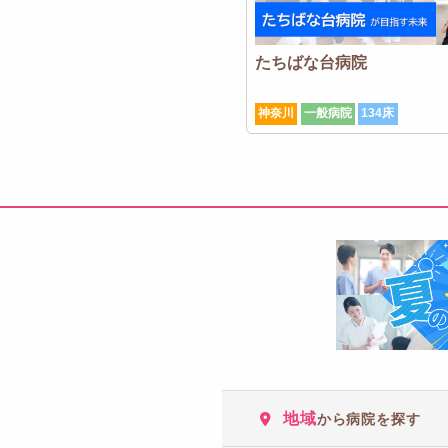
たちばな台病院
神奈川
一般病院
134床
地域
から病院を探す