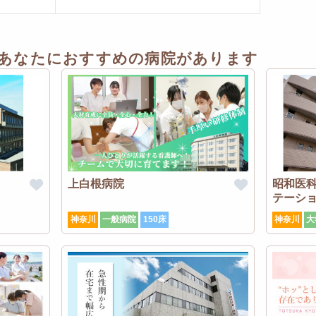
あなたにおすすめの病院があります
上白根病院
昭和医
テーシ
神奈川
一般病院
150床
神奈川
大