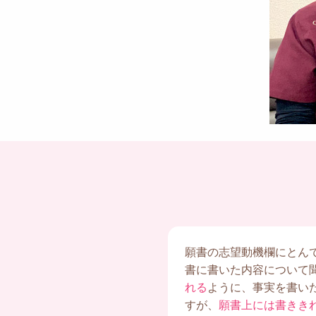
願書の志望動機欄にとん
書に書いた内容について
れる
ように、事実を書い
すが、
願書上には書きき