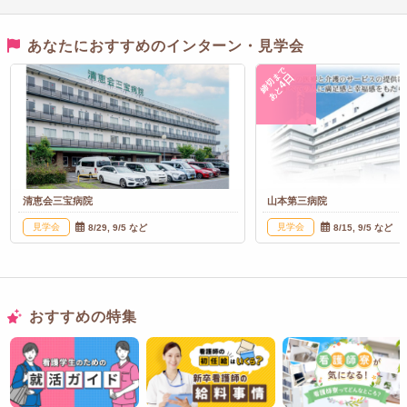
あなたにおすすめのインターン・見学会
締切まで
4日
あと
清恵会三宝病院
山本第三病院
見学会
見学会
8/29, 9/5 など
8/15, 9/5 など
おすすめの特集