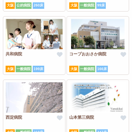
大阪
公的病院
260床
大阪
一般病院
99床
共和病院
コープおおさか病院
大阪
一般病院
199床
大阪
一般病院
166床
西淀病院
山本第三病院