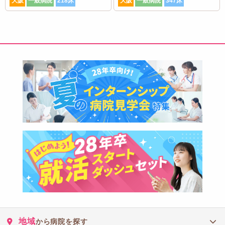
大阪
一般病院
218床
大阪
一般病院
347床
地域
から病院を探す