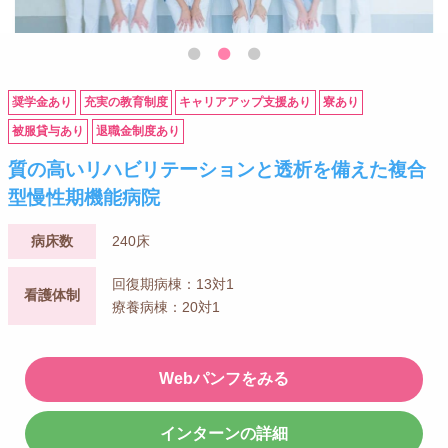
奨学金あり
充実の教育制度
キャリアアップ支援あり
寮あり
被服貸与あり
退職金制度あり
質の高いリハビリテーションと透析を備えた複合
型慢性期機能病院
病床数
240床
回復期病棟：13対1
看護体制
療養病棟：20対1
Webパンフをみる
インターンの詳細