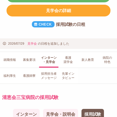
見学会の詳細
採用試験の日程
2026/07/29
見学会
の日程を追加しました
インターン
看護
病院の
就職情報
募集要項
新人教育
・見学会
奨学金
特色
採用担当者
先輩イン
福利厚生
看護師寮
メッセージ
タビュー
清恵会三宝病院の採用試験
インターン
見学会・説明会
採用試験