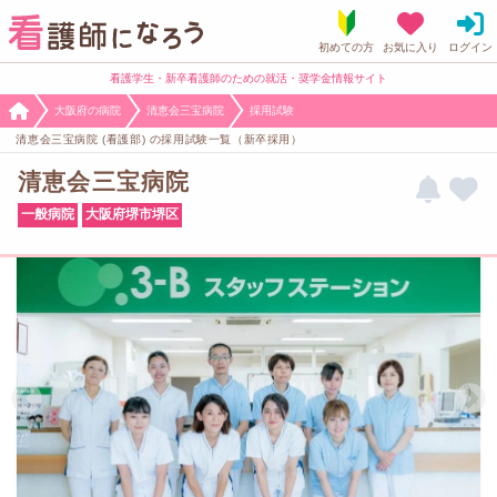
看護学生・新卒看護師のための就活・奨学金情報サイト
大阪府の病院
清恵会三宝病院
採用試験
清恵会三宝病院 (看護部) の採用試験一覧（新卒採用）
清恵会三宝病院
一般病院
大阪府堺市堺区