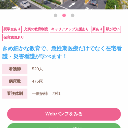
奨学金あり
充実の教育制度
キャリアアップ支援あり
寮あり
駅が近い
保育施設あり
きめ細かな教育で、急性期医療だけでなく在宅看
護・災害看護が学べます！
看護師
520人
病床数
475床
看護体制
一般病棟：7対1
Webパンフをみる