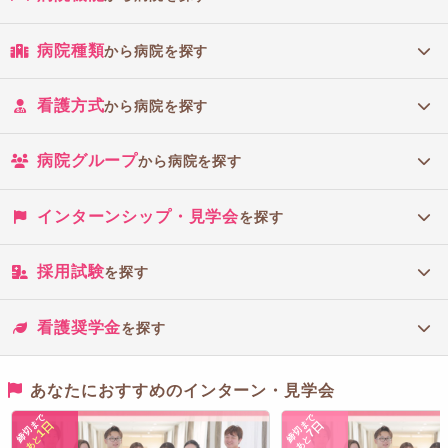
病院種類
から病院を探す
看護方式
から病院を探す
病院グループ
から病院を探す
インターンシップ・見学会
を探す
採用試験
を探す
看護奨学金
を探す
あなたにおすすめのインターン・見学会
締切まで
締切まで
1日
7日
あと
あと