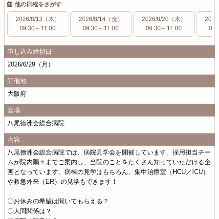
他の日程をさがす
2026/8/13（木）
2026/8/14（金）
2026/8/20（木）
202
09:30～11:00
09:30～11:00
09:30～11:00
09:
申し込み締切日
2026/6/29（月）
開催地
大阪府
会場
八尾徳洲会総合病院
内容
八尾徳洲会総合病院では、病院見学会を開催しています。採用担当チー
ムが院内隅々までご案内し、当院のことをたくさん知っていただける企
画となっています。病棟の見学はもちろん、集中治療室（HCU／ICU）
や救急外来（ER）の見学もできます！
〇お休みの希望は聞いてもらえる？
〇人間関係は？