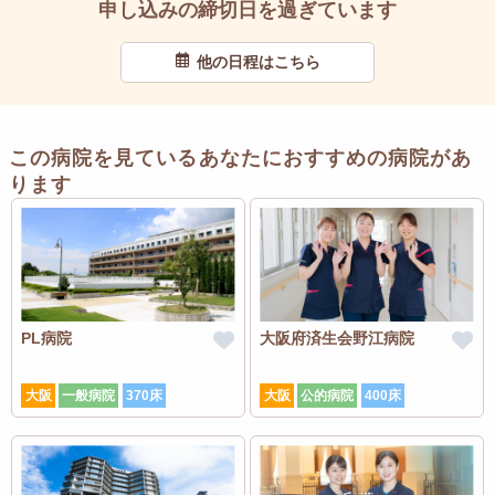
申し込みの締切日を過ぎています
他の日程はこちら
この病院を見ているあなたにおすすめの病院があ
ります
PL病院
大阪府済生会野江病院
大阪
一般病院
370床
大阪
公的病院
400床