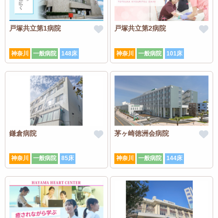
戸塚共立第1病院
戸塚共立第2病院
神奈川
一般病院
148床
神奈川
一般病院
101床
鎌倉病院
茅ヶ崎徳洲会病院
神奈川
一般病院
85床
神奈川
一般病院
144床