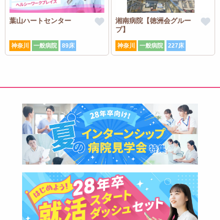
葉山ハートセンター
湘南病院【徳洲会グルー
プ】
神奈川
一般病院
89床
神奈川
一般病院
227床