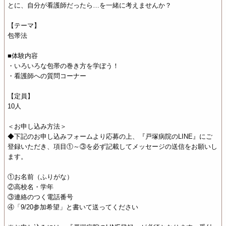
とに、自分が看護師だったら…を一緒に考えませんか？
【テーマ】
包帯法
■体験内容
・いろいろな包帯の巻き方を学ぼう！
・看護師への質問コーナー
【定員】
10人
＜お申し込み方法＞
◆下記のお申し込みフォームより応募の上、『戸塚病院のLINE』にご
登録いただき、項目①～③を必ず記載してメッセージの送信をお願いし
ます。
①お名前（ふりがな）
②高校名・学年
③連絡のつく電話番号
④「9/20参加希望」と書いて送ってください