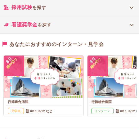
採用試験
を探す
看護奨学金
を探す
あなたにおすすめのインターン・見学会
本日
本日
締め切り
締め切り
行徳総合病院
行徳総合病院
見学会
インターン
8/10, 8/12 など
8/10, 8/12 