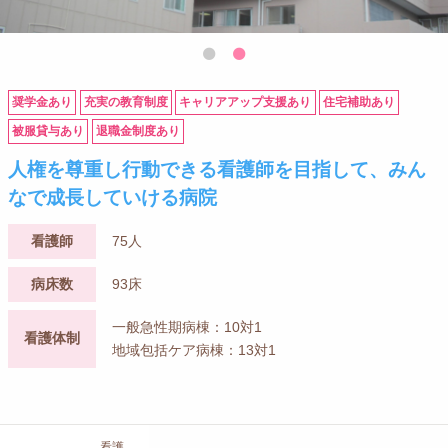
奨学金あり
充実の教育制度
キャリアアップ支援あり
住宅補助あり
被服貸与あり
退職金制度あり
人権を尊重し行動できる看護師を目指して、みん
なで成長していける病院
看護師
75人
病床数
93床
一般急性期病棟：10対1
看護体制
地域包括ケア病棟：13対1
看護