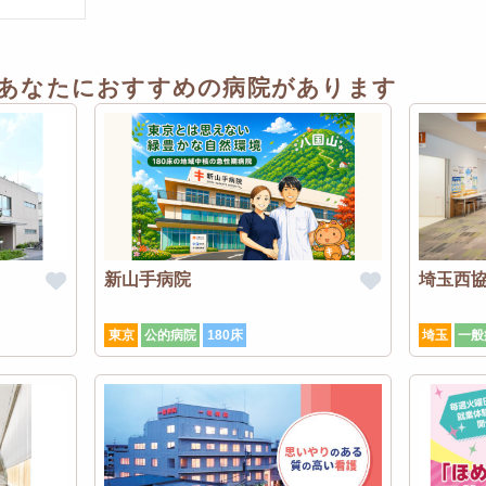
あなたにおすすめの病院があります
新山手病院
埼玉西
東京
公的病院
180床
埼玉
一般