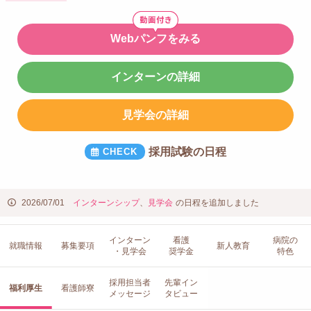
Webパンフをみる
インターンの詳細
見学会の詳細
採用試験の日程
2026/07/01
インターンシップ
、
見学会
の日程を追加しました
インターン
看護
病院の
就職情報
募集要項
新人教育
・見学会
奨学金
特色
採用担当者
先輩イン
福利厚生
看護師寮
メッセージ
タビュー