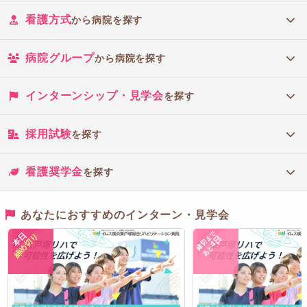
看護方式
から病院を探す
病院グループ
から病院を探す
インターンシップ・見学会
を探す
採用試験
を探す
看護奨学金
を探す
あなたにおすすめのインターン・見学会
締切まで
本日
締め切り
4日
あと