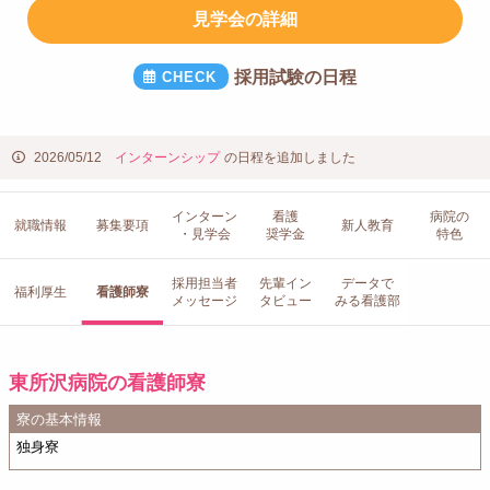
見学会の詳細
採用試験の日程
2026/05/12
インターンシップ
の日程を追加しました
インターン
看護
病院の
就職情報
募集要項
新人教育
・見学会
奨学金
特色
採用担当者
先輩イン
データで
福利厚生
看護師寮
メッセージ
タビュー
みる看護部
東所沢病院の看護師寮
寮の基本情報
独身寮