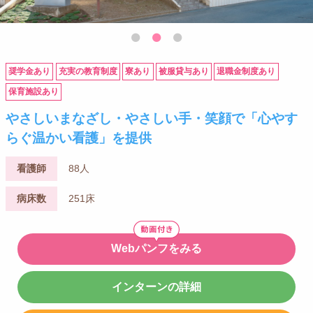
奨学金あり
充実の教育制度
寮あり
被服貸与あり
退職金制度あり
保育施設あり
やさしいまなざし・やさしい手・笑顔で「心やす
らぐ温かい看護」を提供
看護師
88人
病床数
251床
Webパンフをみる
インターンの詳細