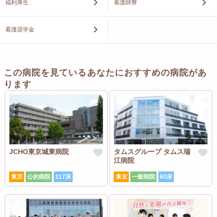
福利厚生
看護師寮
看護奨学金
この病院を見ているあなたにおすすめの病院があ
ります
JCHO東京城東病院
タムスグループ タムス瑞
江病院
東京
公的病院
117床
東京
一般病院
60床