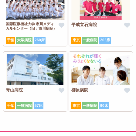
国際医療福祉大学 市川メディ
平成立石病院
カルセンター（旧：市川病院）
千葉
大学病院
260床
東京
一般病院
203床
青山病院
柳原病院
千葉
一般病院
57床
東京
一般病院
90床