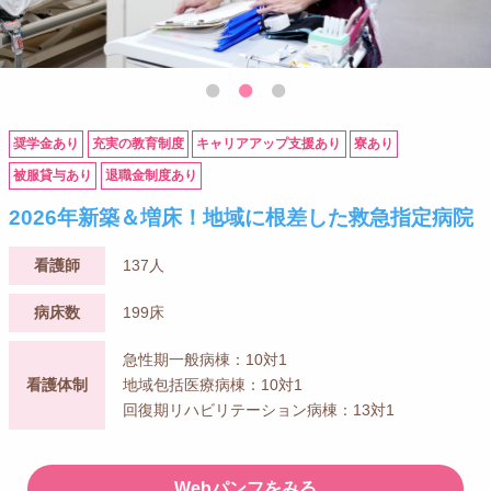
奨学金あり
充実の教育制度
キャリアアップ支援あり
寮あり
被服貸与あり
退職金制度あり
2026年新築＆増床！地域に根差した救急指定病院
看護師
137人
病床数
199床
急性期一般病棟：10対1
看護体制
地域包括医療病棟：10対1
回復期リハビリテーション病棟：13対1
Webパンフをみる