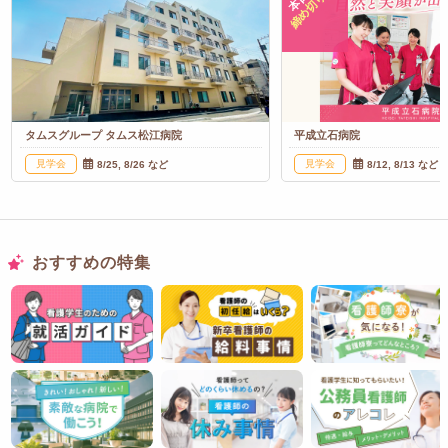
本日
締め切り
タムスグループ タムス松江病院
平成立石病院
見学会
見学会
8/25, 8/26 など
8/12, 8/13 など
おすすめの特集