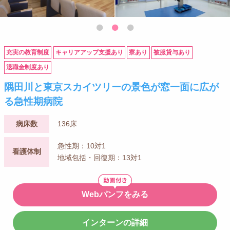
充実の教育制度
キャリアアップ支援あり
寮あり
被服貸与あり
退職金制度あり
隅田川と東京スカイツリーの景色が窓一面に広が
る急性期病院
病床数
136床
急性期：10対1
看護体制
地域包括・回復期：13対1
Webパンフをみる
インターンの詳細