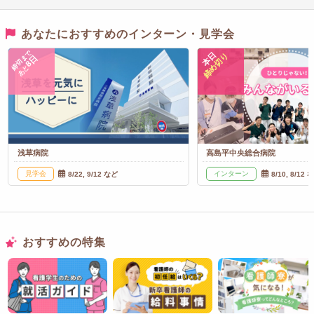
あなたにおすすめのインターン・見学会
締切まで
本日
締め切り
8日
あと
浅草病院
高島平中央総合病院
見学会
インターン
8/22, 9/12 など
8/10, 8/12 
おすすめの特集