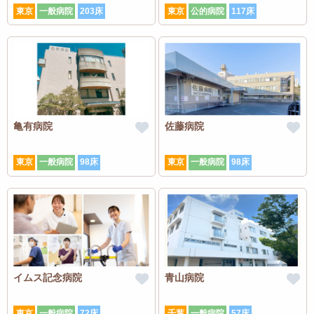
東京
一般病院
203床
東京
公的病院
117床
亀有病院
佐藤病院
東京
一般病院
98床
東京
一般病院
98床
イムス記念病院
青山病院
東京
一般病院
72床
千葉
一般病院
57床