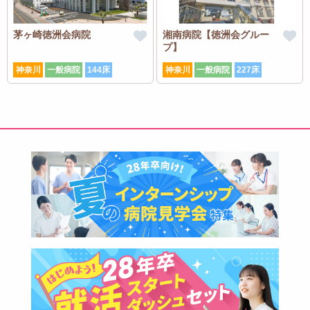
茅ヶ崎徳洲会病院
湘南病院【徳洲会グルー
プ】
神奈川
一般病院
144床
神奈川
一般病院
227床