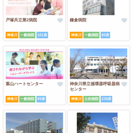
戸塚共立第2病院
鎌倉病院
神奈川
一般病院
101床
神奈川
一般病院
85床
葉山ハートセンター
神奈川県立循環器呼吸器病
センター
神奈川
一般病院
89床
神奈川
公的病院
239床