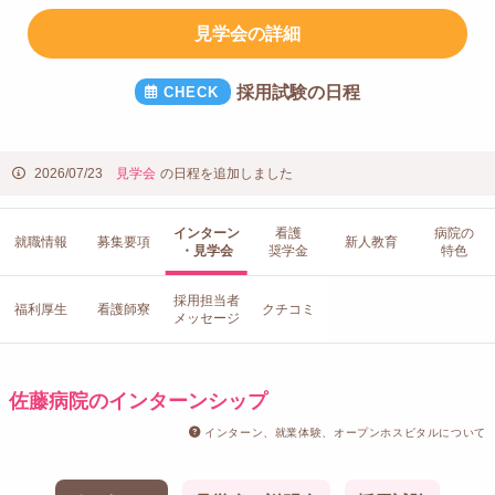
見学会の詳細
採用試験の日程
2026/07/23
見学会
の日程を追加しました
インターン
看護
病院の
就職情報
募集要項
新人教育
・見学会
奨学金
特色
採用担当者
福利厚生
看護師寮
クチコミ
メッセージ
佐藤病院のインターンシップ
インターン、就業体験、オープンホスピタルについて