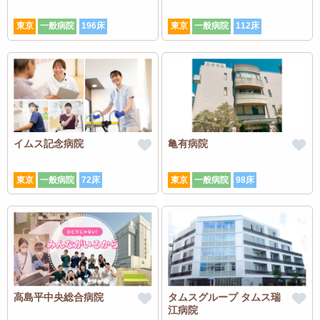
東京
一般病院
196床
東京
一般病院
112床
イムス記念病院
亀有病院
東京
一般病院
72床
東京
一般病院
98床
高島平中央総合病院
タムスグループ タムス瑞
江病院