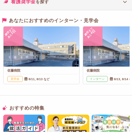
看護奨学金
を探す
あなたにおすすめのインターン・見学会
締切まで
締切まで
2日
4日
あと
あと
佐藤病院
佐藤病院
見学会
インターン
8/11, 8/13 など
8/13, 8/14 
おすすめの特集