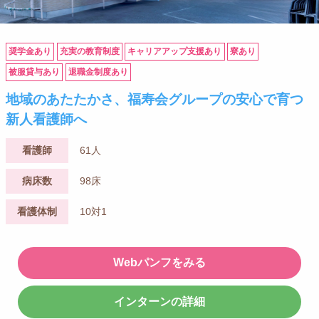
奨学金あり
充実の教育制度
キャリアアップ支援あり
寮あり
被服貸与あり
退職金制度あり
地域のあたたかさ、福寿会グループの安心で育つ
新人看護師へ
看護師
61人
病床数
98床
看護体制
10対1
Webパンフをみる
インターンの詳細