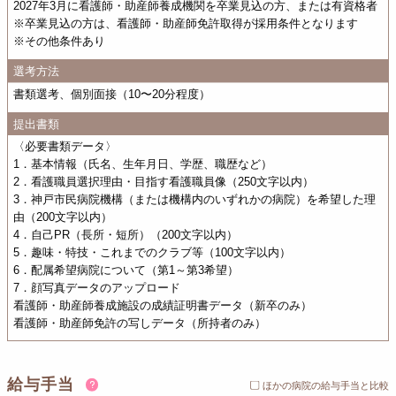
2027年3月に看護師・助産師養成機関を卒業見込の方、または有資格者
※卒業見込の方は、看護師・助産師免許取得が採用条件となります
※その他条件あり
選考方法
書類選考、個別面接（10〜20分程度）
提出書類
〈必要書類データ〉
1．基本情報（氏名、生年月日、学歴、職歴など）
2．看護職員選択理由・目指す看護職員像（250文字以内）
3．神戸市民病院機構（または機構内のいずれかの病院）を希望した理
由（200文字以内）
4．自己PR（長所・短所）（200文字以内）
5．趣味・特技・これまでのクラブ等（100文字以内）
6．配属希望病院について（第1～第3希望）
7．顔写真データのアップロード
看護師・助産師養成施設の成績証明書データ（新卒のみ）
看護師・助産師免許の写しデータ（所持者のみ）
給与手当
ほかの病院の給与手当と比較