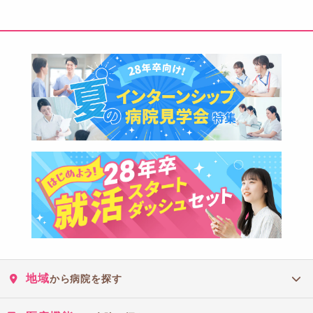
徳島県立富岡東高等学校羽ノ浦校、徳島大学、徳島文理大学
【香川県】
香川看護専門学校、香川県立飯山高等学校、香川県立高松南高等学校、
香川県立保健医療大学、香川大学、四国医療専門学校、独立行政法人国
立病院機構四国こどもとおとなの医療センター附属善通寺看護学校
【愛媛県】
愛媛県立医療技術大学、愛媛大学、河原医療大学校、四国中央医療福祉
総合学院、聖カタリナ学園高等学校、聖カタリナ大学、人間環境大学松
山看護学部、松山看護専門学校
【高知県】
高知学園短期大学、高知県立大学、高知大学、高知東高等学校
【福岡県】
小倉南看護専門学校、折尾愛真高等学校、九州大学、九州大学大学院、
西南女学院大学、帝京大学、福岡医療専門学校、福岡県立大学、福岡市
医師会看護専門学校、福岡大学、福岡水巻看護助産学校
【佐賀県県】
地域
から病院を探す
佐賀県医療センター好生館看護学院
【長崎県】