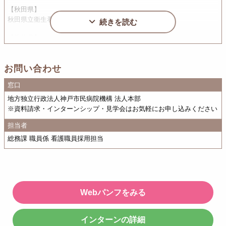
【秋田県】
秋田県立衛生看護学院
続きを読む
【千葉県】
聖徳大学、放送大学
【東京都】
お問い合わせ
聖路加国際大学大学院、東京工科大学
窓口
【神奈川県】
地方独立行政法人神戸市民病院機構 法人本部
神奈川県立保健福祉大学、東海大学医療技術短期大学
※資料請求・インターンシップ・見学会はお気軽にお申し込みください
【石川県】
担当者
石川県立看護大学、金城大学、公立小松大学
総務課 職員係 看護職員採用担当
【福井県】
敦賀市立看護大学、福井県立大学
【山梨県】
山梨大学大学院
Webパンフをみる
【長野県】
飯田女子短期大学、佐久大学、長野県看護大学
インターンの詳細