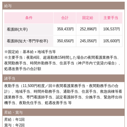
給与
条件
合計
固定給
主要手当
359,433円
252,896円
106,537円
看護師(大卒)
看護師(短大･専門学校卒)
350,656円
245,056円
105,600円
※固定給：基本給＋地域手当等
※主要手当：夜勤4回、超過勤務15時間した場合の夜間看護業務手当、
夜間勤務手当、時間外勤務手当、住居手当（神戸市内で賃貸の場合）、
処遇改善手当の合計額
諸手当
夜勤手当（11,500円程度／回※夜間看護業務手当・夜間勤務手当の合
計）、地域手当、時間外勤務手当、通勤手当、住居手当、救急病棟等看
護業務手当、専門看護師手当、認定看護師手当、分娩手当、緊急呼出待
機手当、夜勤先住手当、処遇改善手当 等
昇給・賞与
昇給：年1回
賞与：年2回