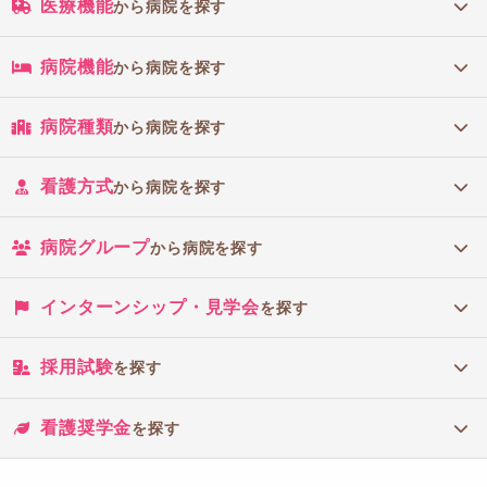
医療機能
から病院を探す
活水女子大学、長崎大学
【熊本県】
病院機能
から病院を探す
熊本駅前看護リハビリテーション学院、熊本大学、熊本大学大学院、熊
本中央高等学校、熊本保健科学大学、城北高等学校
病院種類
から病院を探す
【大分県】
大分県立看護科学大学、大分大学、昭和学園高等学校
看護方式
から病院を探す
【宮崎県】
宮崎県立看護大学、宮崎大学
病院グループ
から病院を探す
【鹿児島県】
鹿児島学園龍桜高等学校、鹿児島大学
インターンシップ・見学会
を探す
【沖縄県】
沖縄県北部看護学校、沖縄県立看護大学、おもと会沖縄看護専門学校、
名桜大学
採用試験
を探す
看護奨学金
を探す