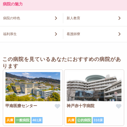
病院の魅力
【兵庫県】
相生市看護専門学校、尼崎健康医療財団看護専門学校、関西看護医療大
病院の特色
新人教育
学、関西国際大学、関西福祉大学、甲南女子大学、神戸看護専門学校、
神戸市医師会看護専門学校、神戸市看護大学、神戸市看護大学大学院、
神戸女子大学、神戸総合医療専門学校、神戸大学、神戸常盤大学、西神
福利厚生
看護師寮
看護専門学校、園田学園女子大学、宝塚市立看護専門学校、丹波市立看
護専門学校、西宮市医師会看護専門学校、はくほう会医療専門学校明石
校、播磨看護専門学校、姫路市医師会看護専門学校、姫路赤十字看護専
門学校、姫路大学、姫路獨協大学、兵庫医科大学、兵庫医科大学附属看
この病院を見ているあなたにおすすめの病院があ
護専門学校、兵庫県立柏原看護専門学校、兵庫県立厚生専門学院、兵庫
県立総合衛生学院、兵庫県立大学、兵庫県立龍野北高等学校、兵庫県立
ります
日高高等学校、兵庫大学、平成淡路看護専門学校、武庫川女子大学、
JCHO神戸中央病院付属看護専門学校
【奈良県】
畿央大学、奈良学園大学、奈良県立医科大学、奈良文化高等学校衛生看
護専攻科、大和大学白鳳短期大学部
甲南医療センター
神戸赤十字病院
【和歌山県】
なぎ看護学校、和歌山看護専門学校、和歌山県立医科大学、和歌山県立
高等看護学院
兵庫
一般病院
461床
兵庫
公的病院
310床