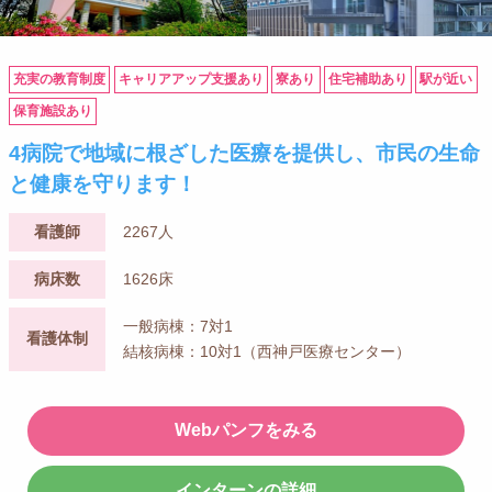
充実の教育制度
キャリアアップ支援あり
寮あり
住宅補助あり
駅が近い
保育施設あり
4病院で地域に根ざした医療を提供し、市民の生命
と健康を守ります！
看護師
2267人
病床数
1626床
一般病棟：7対1
看護体制
結核病棟：10対1（西神戸医療センター）
Webパンフをみる
インターンの詳細