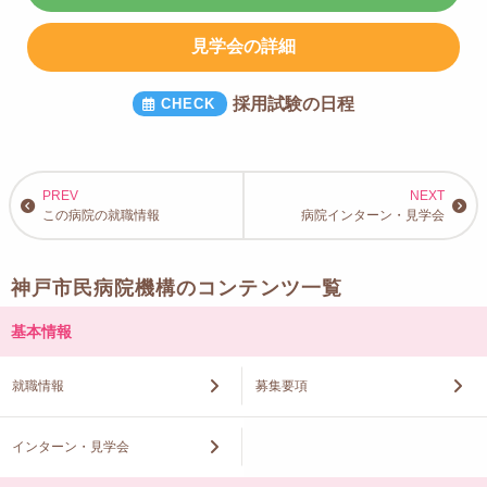
【愛知県】
愛知県立総合看護専門学校
見学会の詳細
【三重県】
三重県立看護大学
採用試験の日程
【滋賀県】
滋賀県立大学、聖泉大学
【京都府】
この病院の就職情報
病院インターン・見学会
京都看護大学、京都看護大学大学院、京都光華女子大学、京都聖カタリ
ナ高等学校、京都先端科学大学、京都大学、京都橘大学、京都中部総合
医療センター看護専門学校、京都府医師会看護専門学校、京都府立医科
神戸市民病院機構のコンテンツ一覧
大学、京都保健衛生専門学校、同志社女子大学、日星高等学校、佛教大
学
基本情報
【大阪府】
藍野大学、藍野大学短期大学部、大阪青山大学、大阪医科大学、大阪医
就職情報
募集要項
専、大阪暁光高等学校、大阪赤十字看護専門学校、大阪大学、大阪大学
大学院、大阪府立看護大学、大阪府立大学、大阪府立大学大学院、関西
医療大学、近畿大学附属看護専門学校、四條畷学園大学、摂南大学、千
インターン・見学会
里金蘭大学、太成学院大学、宝塚大学、梅花女子大学、森ノ宮医療大
学、大和大学