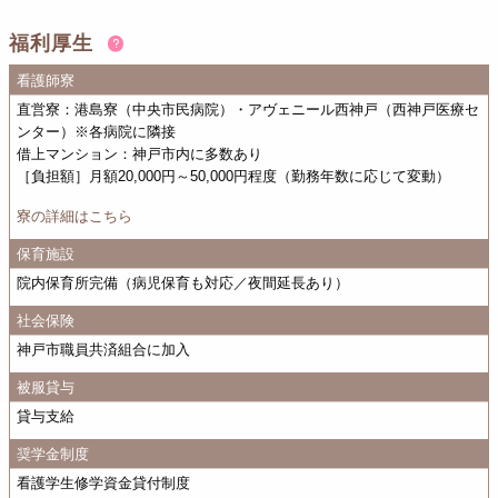
福利厚生
看護師寮
直営寮：港島寮（中央市民病院）・アヴェニール西神戸（西神戸医療セ
ンター）※各病院に隣接
借上マンション：神戸市内に多数あり
［負担額］月額20,000円～50,000円程度（勤務年数に応じて変動）
寮の詳細はこちら
保育施設
院内保育所完備（病児保育も対応／夜間延長あり）
社会保険
神戸市職員共済組合に加入
被服貸与
貸与支給
奨学金制度
看護学生修学資金貸付制度