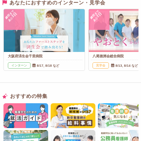
あなたにおすすめのインターン・見学会
締切まで
締切まで
2日
2日
あと
あと
大阪府済生会千里病院
八尾徳洲会総合病院
インターン
見学会
8/17, 8/18 など
8/13, 8/14 など
おすすめの特集