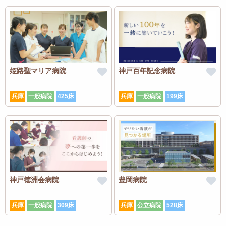
【鳥取県】
鳥取県立倉吉総合看護専門学校、鳥取県立鳥取看護専門学校、鳥取大
学、米子医療センター附属看護学校
【島根県】
出雲医療看護専門学校、島根県立石見高等看護学院、島根県立大学、島
根大学、松江総合医療専門学校
姫路聖マリア病院
神戸百年記念病院
【岡山県】
旭川荘厚生専門学院、岡山医療福祉専門学校、岡山県立倉敷中央高等学
兵庫
一般病院
425床
兵庫
一般病院
199床
校、岡山県立大学、岡山大学、岡山建部医療福祉専門学校、川崎医療福
祉大学、吉備国際大学、山陽学園大学、新見公立大学
【広島県】
県立広島大学、市立福知山市民病院付属看護学校、広島国際大学、広島
市立看護専門学校、広島都市学園大学、広島文化学園大学、福山市医師
会看護専門学校、福山平成大学、安田女子大学
【山口県】
神戸徳洲会病院
豊岡病院
大島看護専門学校、山口県立大学、山口大学
兵庫
一般病院
309床
兵庫
公立病院
528床
【徳島県】
四国大学、徳島県鳴門病院附属看護専門学校、徳島県立総合看護学校、