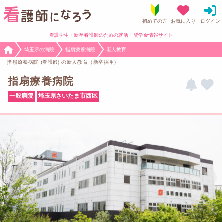
看護学生・新卒看護師のための就活・奨学金情報サイト
埼玉県の病院
指扇療養病院
新人教育
指扇療養病院 (看護部) の新人教育（新卒採用）
指扇療養病院
一般病院
埼玉県さいたま市西区