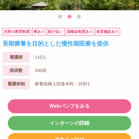
充実の教育制度
寮あり
駅が近い
退職金制度あり
保育施設あり
長期療養を目的とした慢性期医療を提供
看護師
110人
病床数
240床
看護体制
療養病棟入院基本料：20対1
Webパンフをみる
インターンの詳細