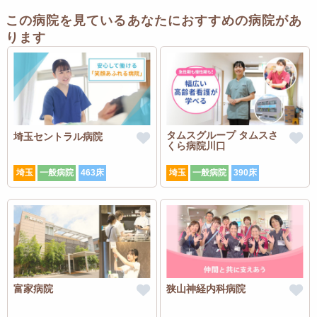
この病院を見ているあなたにおすすめの病院があ
ります
タムスグループ タムスさ
埼玉セントラル病院
くら病院川口
埼玉
一般病院
463床
埼玉
一般病院
390床
富家病院
狭山神経内科病院