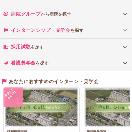
病院グループ
から病院を探す
インターンシップ・見学会
を探す
採用試験
を探す
看護奨学金
を探す
あなたにおすすめのインターン・見学会
締切まで
7日
あと
指扇療養病院
指扇療養病院